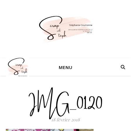
MENU
IMG_0120
18 février 2018