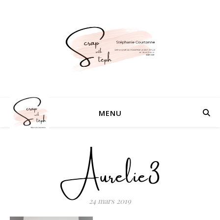
MENU
Aurelie3
24 mars 2019