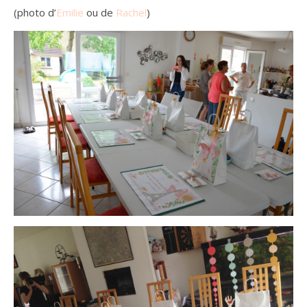
(photo d’
Emilie
ou de
Rachel
)