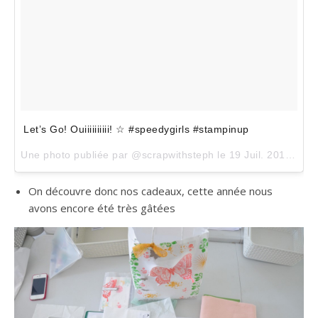
Let’s Go! Ouiiiiiiiiii! ☆ #speedygirls #stampinup
Une photo publiée par @scrapwithsteph le
19 Juil. 2015 à 0h37 PDT
On découvre donc nos cadeaux, cette année nous
avons encore été très gâtées