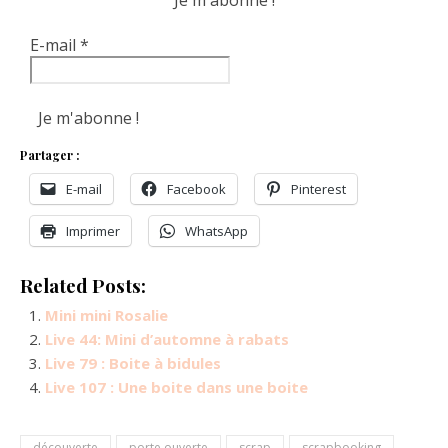
E-mail
*
Partager :
E-mail
Facebook
Pinterest
Imprimer
WhatsApp
Related Posts:
Mini mini Rosalie
Live 44: Mini d’automne à rabats
Live 79 : Boite à bidules
Live 107 : Une boite dans une boite
découverte
porte ouverte
scrap
scrapbooking