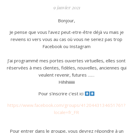
9 janvier 2021
Bonjour,
Je pense que vous l’avez peut-etre-être déjà vu mais je
reviens ici vers vous au cas où vous ne seriez pas trop
Facebook ou Instagram
J’ai programmé mes portes ouvertes virtuelles, elles sont
réservées à mes clientes, fidèles, nouvelles, anciennes qui
veulent revenir, futures ……
Hihihiiiiiii
Pour s’inscrire c’est ici
https://www.facebook.com/groups/4120443134651761?
locale=fr_FR
Pour entrer dans le groupe, vous devrez répondre à un