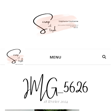
MENU
IMG_5626
18 février 2024