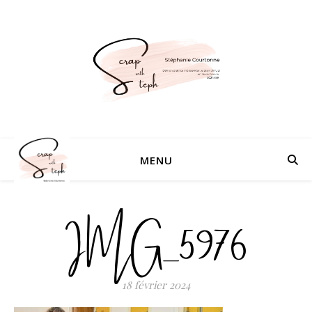
MENU
IMG_5976
18 février 2024