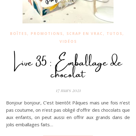
,
,
,
,
BOÎTES
PROMOTIONS
SCRAP EN VRAC
TUTOS
VIDÉOS
Live 35 : Emballage de
chocolat
17 mars 2021
Bonjour bonjour, C’est bientôt Pâques mais une fois n’est
pas coutume, on n’est pas obligé d’offrir des chocolats que
aux enfants, on peut aussi en offrir aux grands dans de
jolis emballages faits…