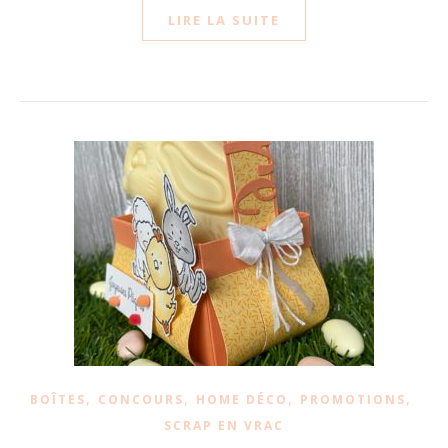
LIRE LA SUITE
,
,
,
,
BOÎTES
CONCOURS
HOME DÉCO
PROMOTIONS
SCRAP EN VRAC