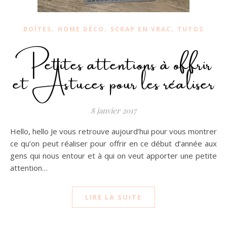
,
,
,
BOÎTES
HOME DÉCO
SCRAP EN VRAC
TUTOS
Petites attentions à offrir
et Astuces pour les réaliser
8 janvier 2017
Hello, hello Je vous retrouve aujourd’hui pour vous montrer
ce qu’on peut réaliser pour offrir en ce début d’année aux
gens qui nous entour et à qui on veut apporter une petite
attention…
LIRE LA SUITE