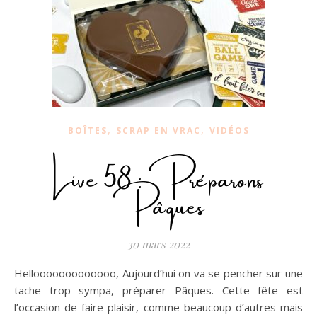
,
,
BOÎTES
SCRAP EN VRAC
VIDÉOS
Live 58 : Préparons
Pâques
30 mars 2022
Hellooooooooooooo, Aujourd’hui on va se pencher sur une
tache trop sympa, préparer Pâques. Cette fête est
l’occasion de faire plaisir, comme beaucoup d’autres mais