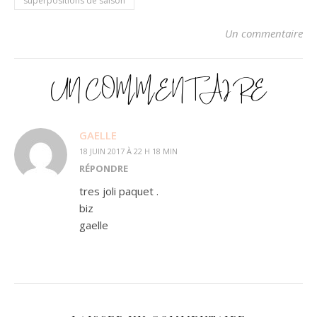
superpositions de saison
Un commentaire
UN COMMENTAIRE
GAELLE
18 JUIN 2017 À 22 H 18 MIN
RÉPONDRE
tres joli paquet .
biz
gaelle