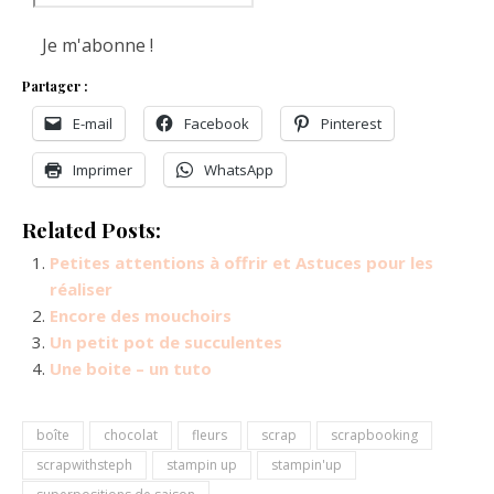
Partager :
E-mail
Facebook
Pinterest
Imprimer
WhatsApp
Related Posts:
Petites attentions à offrir et Astuces pour les
réaliser
Encore des mouchoirs
Un petit pot de succulentes
Une boite – un tuto
boîte
chocolat
fleurs
scrap
scrapbooking
scrapwithsteph
stampin up
stampin'up