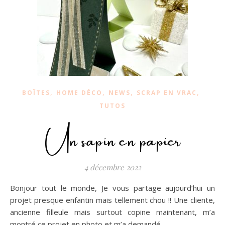
,
,
,
,
BOÎTES
HOME DÉCO
NEWS
SCRAP EN VRAC
TUTOS
Un sapin en papier
4 décembre 2022
Bonjour tout le monde, Je vous partage aujourd’hui un
projet presque enfantin mais tellement chou !! Une cliente,
ancienne filleule mais surtout copine maintenant, m’a
montré ce projet en photo et m’a demandé…