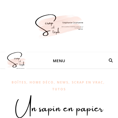
MENU
,
,
,
,
BOÎTES
HOME DÉCO
NEWS
SCRAP EN VRAC
TUTOS
Un sapin en papier