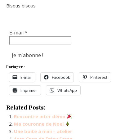
Bisous bisous
E-mail
*
Partager :
E-mail
Facebook
Pinterest
Imprimer
WhatsApp
Related Posts:
Rencontre inter démo
Ma couronne de Noel
Une boite à mini – atelier
1ere Crop de Enjoy Scrap