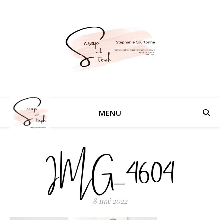
MENU
IMG_4604
8 mai 2022