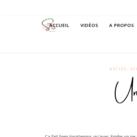
ACCUEIL
VIDÉOS
A PROPOS
,
BOÎTES
SC
Un t
Ça fait bien longtemps qu’avec Emilie on ne