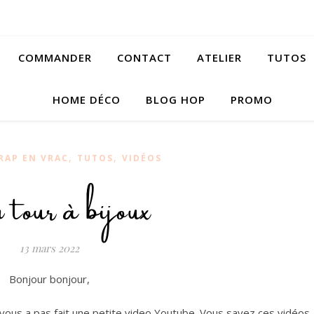
COMMANDER
CONTACT
ATELIER
TUTOS
HOME DÉCO
BLOG HOP
PROMO
,
,
RAP EN VRAC
TUTOS
VIDÉOS
our à bijoux
13 mars 2022
Bonjour bonjour,
 vous a pas fait une petite video Youtube. Vous savez ces vidéos