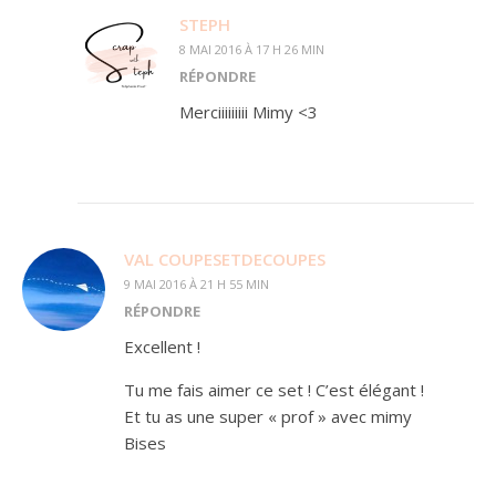
STEPH
8 MAI 2016 À 17 H 26 MIN
RÉPONDRE
Merciiiiiiiii Mimy <3
VAL COUPESETDECOUPES
9 MAI 2016 À 21 H 55 MIN
RÉPONDRE
Excellent !
Tu me fais aimer ce set ! C’est élégant !
Et tu as une super « prof » avec mimy
Bises