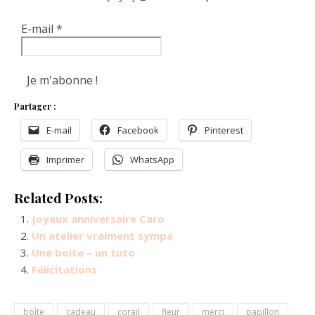
E-mail
*
Partager :
E-mail
Facebook
Pinterest
Imprimer
WhatsApp
Related Posts:
Joyeux anniversaire Caro
Un atelier vraiment sympa
Une boite – un tuto
Félicitations
boîte
cadeau
corail
fleur
merci
papillon