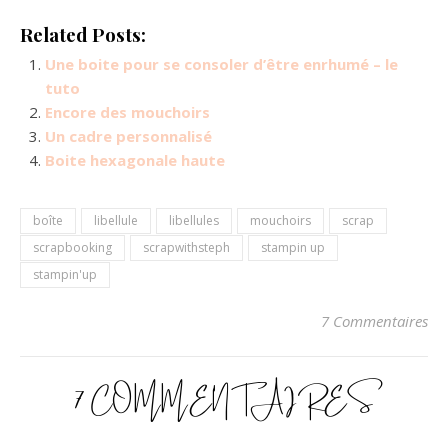
Related Posts:
Une boite pour se consoler d’être enrhumé – le
tuto
Encore des mouchoirs
Un cadre personnalisé
Boite hexagonale haute
boîte
libellule
libellules
mouchoirs
scrap
scrapbooking
scrapwithsteph
stampin up
stampin'up
7 Commentaires
7 COMMENTAIRES