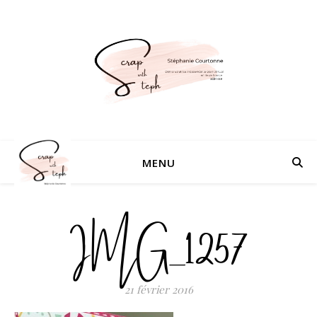
MENU
IMG_1257
21 février 2016