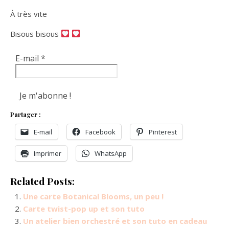
À très vite
Bisous bisous
E-mail
*
Partager :
E-mail
Facebook
Pinterest
Imprimer
WhatsApp
Related Posts:
Une carte Botanical Blooms, un peu !
Carte twist-pop up et son tuto
Un atelier bien orchestré et son tuto en cadeau