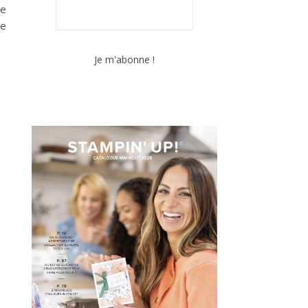
de
ne