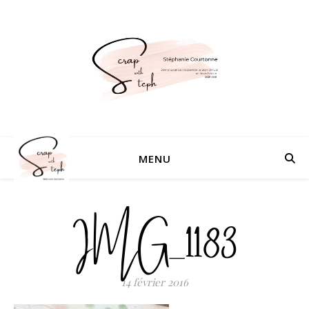
MENU
IMG_1183
14 février 2016