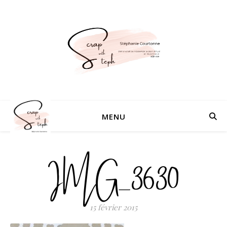
MENU
IMG_3630
15 février 2015