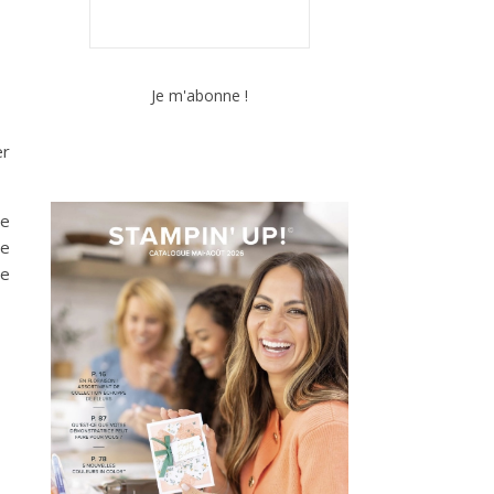
er
re
te
de