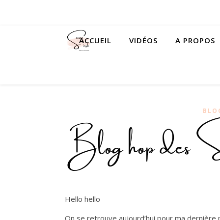
ACCUEIL
VIDÉOS
A PROPOS
BLO
Blog hop des S
Hello hello
On se retrouve aujourd’hui pour ma dernière p