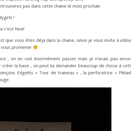
etrouverez pas dans cette chaine le mois prochain
ygirls !
ui c’est Noel
est que vous êtes déjà dans la chaine, sinon je vous invite à utilis
ur vous promener
phore , on en voit énormément passer mais je n’avais pas enco
 pour créer la base , on peut lui demander beaucoup de chose à cet
poinçons Edgelits « Tour de traineau » , la perforatrice « Pléia
rouge