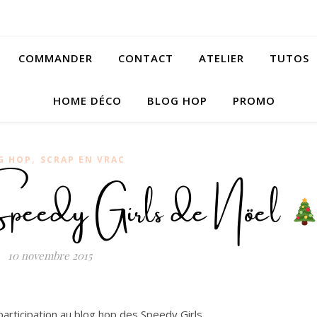
COMMANDER
CONTACT
ATELIER
TUTOS
HOME DÉCO
BLOG HOP
PROMO
,
G HOP
SCRAP EN VRAC
peedy Girls de Nöel
10 novembre 2015
articipation au blog hop des Speedy Girls