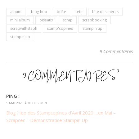
album
blog hop
boîte
fete
fête des mères
mini album
oiseaux
scrap
scrapbooking
scrapwithsteph
stamp'copines
stampin up
stampin'up
9 Commentaires
9 COMMENTAIRES
PING :
5 MAI 2020 À 10 H 02 MIN
Blog Hop des Stampcopines d’Avril 2020 …en Mai –
Scrapcec – Démonstratice Stampin Up