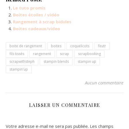
Le tuto promis
Boites étoiles / vidéo
Rangement à scrap bidules
Boites cadeaux/video
boite de rangement
boites
coquelicots
feutr
fils tissés
rangement
scrap
scrapbooking
scrapwithsteph
stampin blends
stampin up
stampin'up
Aucun commentaire
LAISSER UN COMMENTAIRE
Votre adresse e-mail ne sera pas publiée.
Les champs