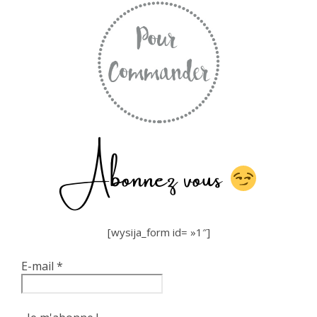
Abonnez vous
[wysija_form id= »1″]
E-mail
*