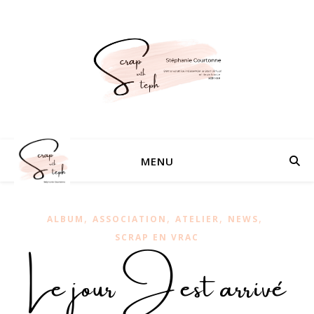
MENU
,
,
,
,
ALBUM
ASSOCIATION
ATELIER
NEWS
SCRAP EN VRAC
Le jour J est arrivé