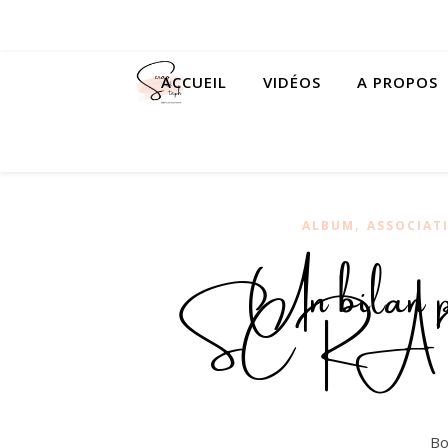
ACCUEIL
VIDÉOS
A PROPOS
,
ALBUM
ASSOCIAT
Un bila
SCRAP 
Bo