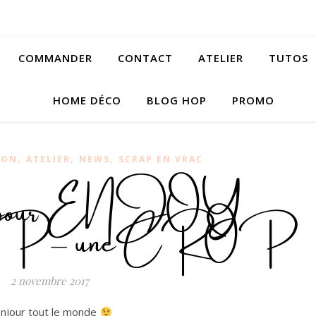
COMMANDER
CONTACT
ATELIER
TUTOS
HOME DÉCO
BLOG HOP
PROMO
,
,
,
ION
ATELIER
NEWS
SCRAP EN VRAC
n pour ENJOY
– une CROP
2 novembre 2017
njour tout le monde