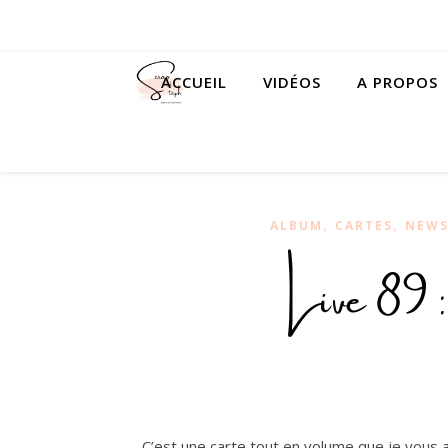
ACCUEIL
VIDÉOS
A PROPOS
,
,
ALBUM
CARTES
NEW
Live 89 
C’est une carte tout en volume que je vous a