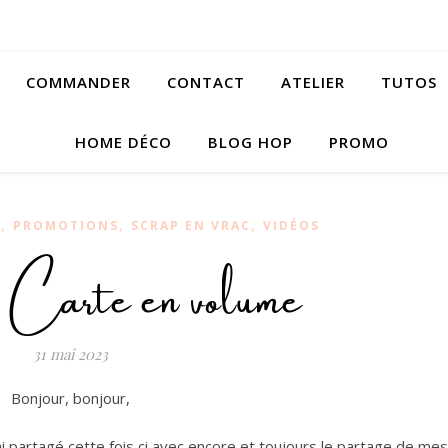
COMMANDER
CONTACT
ATELIER
TUTOS
HOME DÉCO
BLOG HOP
PROMO
,
,
,
S
PROMOTIONS
SCRAP EN VRAC
VIDÉOS
: Carte en volume
31 mai 2023
Bonjour, bonjour,
i partagé cette fois ci avec encore et toujours le partage de mes