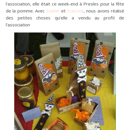
l’association, elle était ce week-end à Presles pour la fête
de la pomme. Avec
Sophie
et
Francine
, nous avons réalisé
des petites choses qu’elle a vendu au profit de
l’association