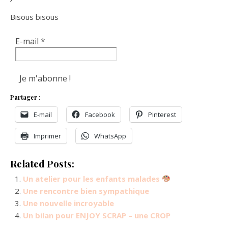
Bisous bisous
E-mail
*
Partager :
E-mail
Facebook
Pinterest
Imprimer
WhatsApp
Related Posts:
Un atelier pour les enfants malades
Une rencontre bien sympathique
Une nouvelle incroyable
Un bilan pour ENJOY SCRAP – une CROP