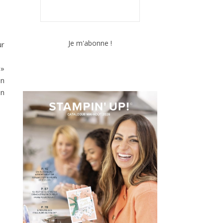
ur
 »
un
on