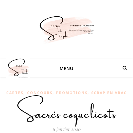
MENU
,
,
,
CARTES
CONCOURS
PROMOTIONS
SCRAP EN VRAC
Sacrés coquelicots
8 janvier 2020