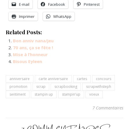
E-mail
Facebook
Pinterest
Imprimer
WhatsApp
Related Posts:
Bon anniv nana/jeu
70 ans, ça se fête !
Mise à l’honneur
Bisous Eyleen
anniversaire
carte anniversaire
cartes
concours
promotion
scrap
scrapbooking
scrapwithsteph
sentiment
stampin up
stampin'up
voeux
7 Commentaires